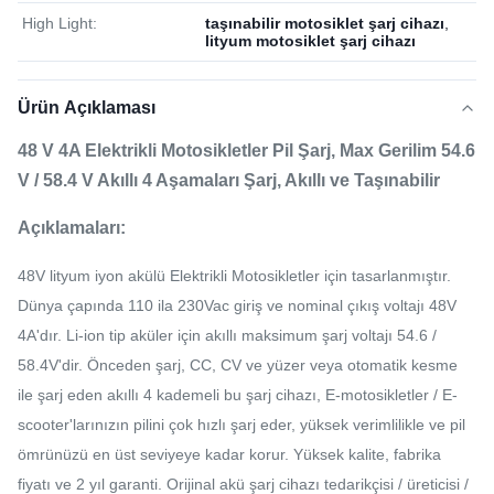
High Light:
taşınabilir motosiklet şarj cihazı
,
lityum motosiklet şarj cihazı
Ürün Açıklaması
48 V 4A Elektrikli Motosikletler Pil Şarj, Max Gerilim 54.6
V / 58.4 V Akıllı 4 Aşamaları Şarj, Akıllı ve Taşınabilir
Açıklamaları:
48V lityum iyon akülü Elektrikli Motosikletler için tasarlanmıştır.
Dünya çapında 110 ila 230Vac giriş ve nominal çıkış voltajı 48V
4A'dır.
Li-ion tip aküler için akıllı maksimum şarj voltajı 54.6 /
58.4V'dir.
Önceden şarj, CC, CV ve yüzer veya otomatik kesme
ile şarj eden akıllı 4 kademeli bu şarj cihazı, E-motosikletler / E-
scooter'larınızın pilini çok hızlı şarj eder, yüksek verimlilikle ve pil
ömrünüzü en üst seviyeye kadar korur.
Yüksek kalite, fabrika
fiyatı ve 2 yıl garanti.
Orijinal akü şarj cihazı tedarikçisi / üreticisi /