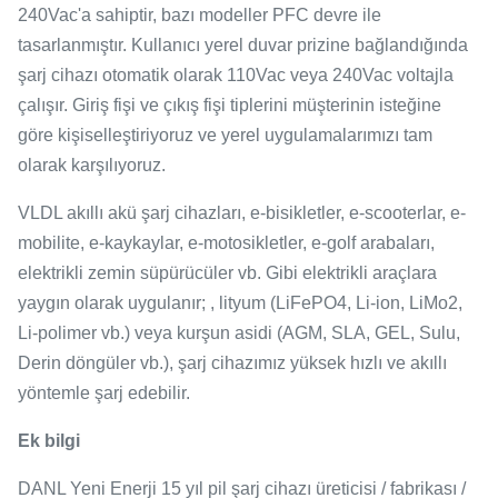
240Vac'a sahiptir, bazı modeller PFC devre ile
tasarlanmıştır. Kullanıcı yerel duvar prizine bağlandığında
şarj cihazı otomatik olarak 110Vac veya 240Vac voltajla
çalışır. Giriş fişi ve çıkış fişi tiplerini müşterinin isteğine
göre kişiselleştiriyoruz ve yerel uygulamalarımızı tam
olarak karşılıyoruz.
VLDL akıllı akü şarj cihazları, e-bisikletler, e-scooterlar, e-
mobilite, e-kaykaylar, e-motosikletler, e-golf arabaları,
elektrikli zemin süpürücüler vb. Gibi elektrikli araçlara
yaygın olarak uygulanır; , lityum (LiFePO4, Li-ion, LiMo2,
Li-polimer vb.) veya kurşun asidi (AGM, SLA, GEL, Sulu,
Derin döngüler vb.), şarj cihazımız yüksek hızlı ve akıllı
yöntemle şarj edebilir.
Ek bilgi
DANL Yeni Enerji 15 yıl pil şarj cihazı üreticisi / fabrikası /