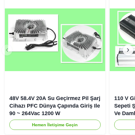
48V 58.4V 20A Su Geçirmez Pil Şarj
110 V Gi
Cihazı PFC Dünya Çapında Giriş Ile
Sepeti Ş
90 ~ 264Vac 1200 W
Ve Daml
Hemen İletişime Geçin