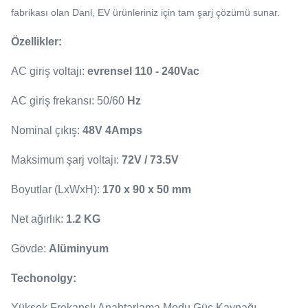
fabrikası olan Danl, EV ürünleriniz için tam şarj çözümü sunar.
Özellikler:
AC giriş voltajı:
evrensel 110 - 240Vac
AC giriş frekansı: 50/60
Hz
Nominal çıkış:
48V 4Amps
Maksimum şarj voltajı:
72V / 73.5V
Boyutlar (LxWxH):
170 x 90 x 50 mm
Net ağırlık:
1.2 KG
Gövde:
Alüminyum
Techonolgy:
Yüksek Frekanslı Anahtarlama Modu Güç Kaynağı