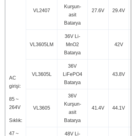
Kurşun-
VL2407
27.6V
29.4V
asit
Batarya
36V Li-
VL3605LM
MnO2
42V
Batarya
36V
VL3605L
LiFePO4
43.8V
AC
Batarya
girişi:
36V
85 ~
Kurşun-
264V
VL3605
41.4V
44.1V
asit
Sıklık:
Batarya
47 ~
48V Li-