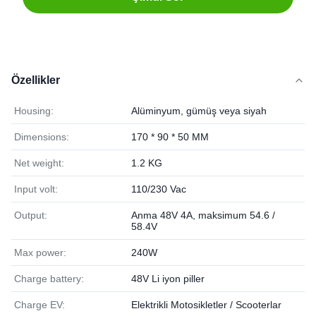
Özellikler
Housing:
Alüminyum, gümüş veya siyah
Dimensions:
170 * 90 * 50 MM
Net weight:
1.2 KG
Input volt:
110/230 Vac
Output:
Anma 48V 4A, maksimum 54.6 /
58.4V
Max power:
240W
Charge battery:
48V Li iyon piller
Charge EV:
Elektrikli Motosikletler / Scooterlar