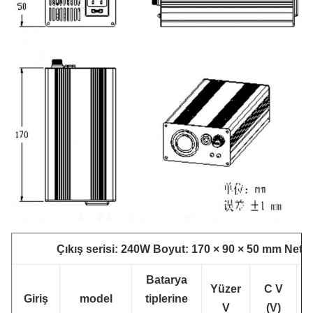
Çıkış serisi: 240W Boyut: 170 × 90 × 50 mm Net ağ
Batarya
Yüzer
C
V
Giriş
model
tiplerine
V
(V)