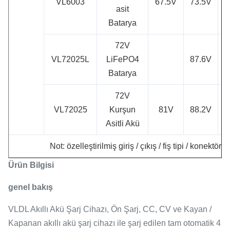
VL6003
67.5V
73.5V
asit
Batarya
72V
VL72025L
LiFePO4
87.6V
2
Batarya
72V
VL72025
Kurşun
81V
88.2V
2
Asitli Akü
Not: özelleştirilmiş giriş / çıkış / fiş tipi / konektörl
Ürün Bilgisi
genel bakış
VLDL Akıllı Akü Şarj Cihazı, Ön Şarj, CC, CV ve Kayan /
Kapanan akıllı akü şarj cihazı ile şarj edilen tam otomatik 4