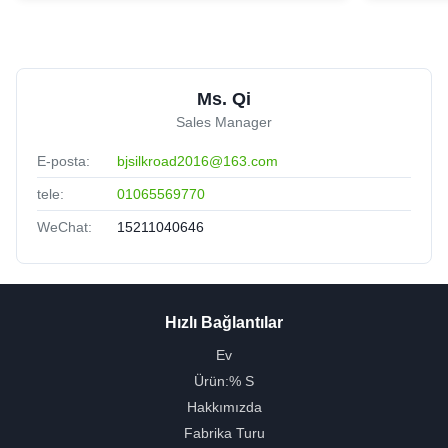
Ms. Qi
Sales Manager
E-posta:
bjsilkroad2016@163.com
tele:
01065569770
WeChat:
15211040646
Hızlı Bağlantılar
Ev
Ürün:% S
Hakkımızda
Fabrika Turu