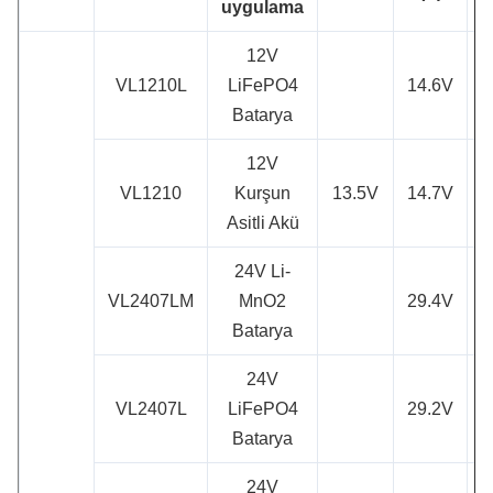
uygulama
12V
VL1210L
LiFePO4
14.6V
1
Batarya
12V
VL1210
Kurşun
13.5V
14.7V
1
Asitli Akü
24V Li-
VL2407LM
MnO2
29.4V
Batarya
24V
VL2407L
LiFePO4
29.2V
Batarya
24V