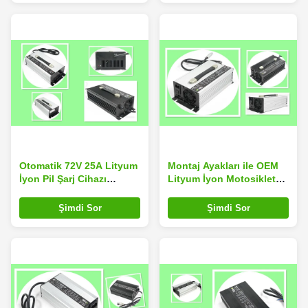
Otomatik 72V 25A Lityum
Montaj Ayakları ile OEM
İyon Pil Şarj Cihazı
Lityum İyon Motosiklet
Yüksek Güç 2500W 7kg
Akü Şarj Cihazı 60V 15A
Max 69.7V
Şimdi Sor
Şimdi Sor