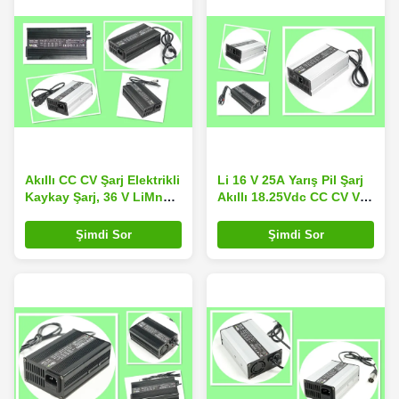
Akıllı CC CV Şarj Elektrikli
Li 16 V 25A Yarış Pil Şarj
Kaykay Şarj, 36 V LiMnO2
Akıllı 18.25Vdc CC CV Ve
Piller Için 42 V 3A Şarj
Yüzer Şarj
Şimdi Sor
Şimdi Sor