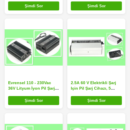
Lityum Şarj Cihazı
12V 50A Akıllı Pil Şarj
Şimdi Sor
Şimdi Sor
Cihazı
Evrensel 110 - 230Vac
2.5A 60 V Elektrikli Şarj
36V Lityum İyon Pil Şarj
Için Pil Şarj Cihazı, 5
Cihazı, Çeşitli Korumalı
Aşamalı Mühürlü Kurşun
Akıllı Şarj
Asit Akü Şarj Cihazı
Şimdi Sor
Şimdi Sor