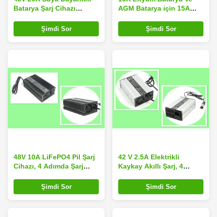
Batarya Şarj Cihazı
AGM Batarya için 15A
Elektrikli Sörf Tahtası
Smart 4 Adımlı Yarış Şarj
Deniz Bataryası Şarj
Cihazı
Şimdi Sor
Şimdi Sor
Cihazı
48V 10A LiFePO4 Pil Şarj
42 V 2.5A Elektrikli
Cihazı, 4 Adımda Şarj
Kaykay Akıllı Şarj, 4
Edilmiş Lityum Pilli Akıllı
Adımlar Akıllı Şarj 135 *
Şarj Cihazı
90 * 50 MM
Şimdi Sor
Şimdi Sor