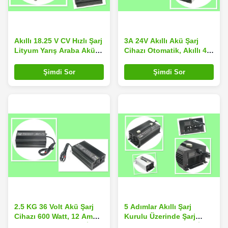
Akıllı 18.25 V CV Hızlı Şarj
3A 24V Akıllı Akü Şarj
Lityum Yarış Araba Akü
Cihazı Otomatik, Akıllı 4
Şarj 16 V 6A
Adım Lityum / Kurşun
Asit Akü Şarj Cihazı
Şimdi Sor
Şimdi Sor
2.5 KG 36 Volt Akü Şarj
5 Adımlar Akıllı Şarj
Cihazı 600 Watt, 12 Amper
Kurulu Üzerinde Şarj
EZGO Golf Arabaları İçin
Cihazı, Li / SLA Piller İçin