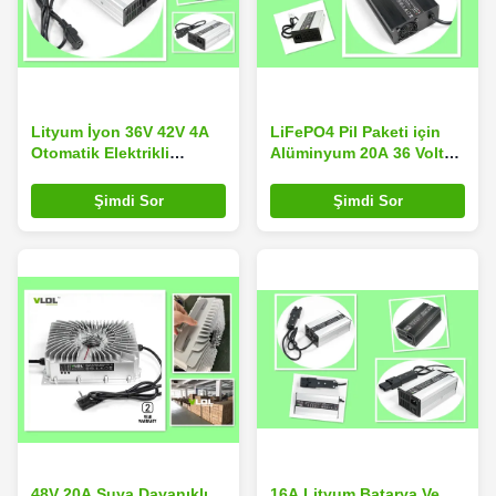
Lityum İyon 36V 42V 4A
LiFePO4 Pil Paketi için
Otomatik Elektrikli
Alüminyum 20A 36 Volt
Bisiklet Şarj Cihazı
Pil Şarj Cihazı 43.8V
Şimdi Sor
Şimdi Sor
48V 20A Suya Dayanıklı
16A Lityum Batarya Ve