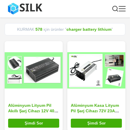
KURMAK
578
için ürünler "
charger battery lithium
"
Alüminyum Lityum Pil
Alüminyum Kasa Lityum
Akıllı Şarj Cihazı 12V 40A
Pil Şarj Cihazı 72V 23A
Max 14,4V Veya 14,6V
2500W Akıllı Cc Cv Şarjlı
Boyut 230 × 135 × 70 mm
Yüksek Verimlilik
Şimdi Sor
Şimdi Sor