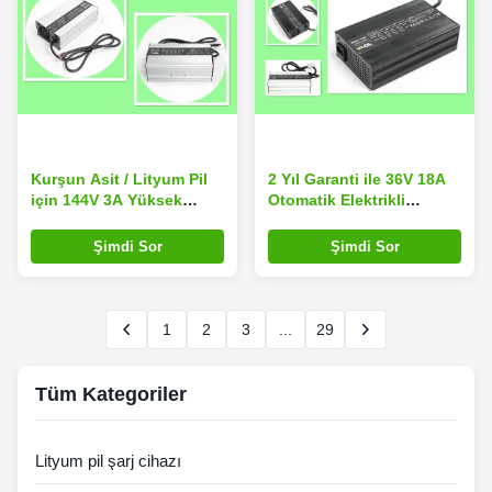
Kurşun Asit / Lityum Pil
2 Yıl Garanti ile 36V 18A
için 144V 3A Yüksek
Otomatik Elektrikli
Güçlü Akü Şarj Cihazı
Motosiklet Akü Şarj
600W Çıkış
Cihazı
Şimdi Sor
Şimdi Sor
1
2
3
...
29
Tüm Kategoriler
Lityum pil şarj cihazı